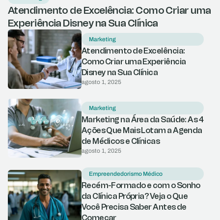
Atendimento de Excelência: Como Criar uma
Experiência Disney na Sua Clínica
Marketing
Atendimento de Excelência:
Como Criar uma Experiência
Disney na Sua Clínica
agosto 1, 2025
Marketing
Marketing na Área da Saúde: As 4
Ações Que Mais Lotam a Agenda
de Médicos e Clínicas
agosto 1, 2025
Empreendedorismo Médico
Recém-Formado e com o Sonho
da Clínica Própria? Veja o Que
Você Precisa Saber Antes de
Começar