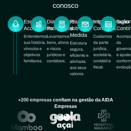
conosco
Escuta e
Diagnóstico
Planejamento
Implementação
Supor
Acolhimento
Patrimonial
sob
Completa
Contí
Medida
Entendemos
Levantamos
Cuidamos
Acompa
sua história,
bens, ativos
da parte
da
Estrutura
vínculos e
e riscos
jurídica,
govern
segura,
objetivos
jurídicos e
societária,
e ajuste
eficiente e
familiares.
contábeis.
contábil e
confor
alinhada
fiscal.
evoluçã
aos seus
valores.
+200 empresas
confiam na gestão da AIDA
Empresas